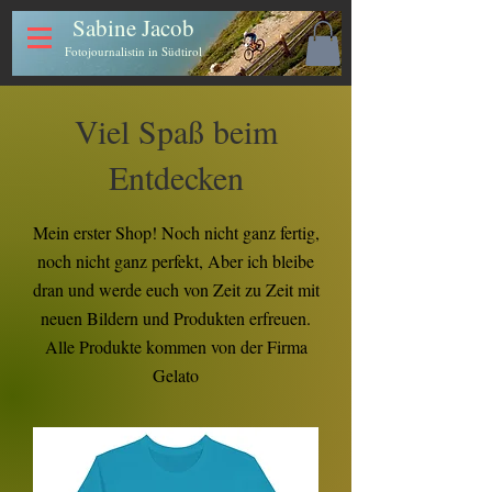
Sabine Jacob
Fotojournalistin in Südtirol
Viel Spaß beim
Entdecken
Mein erster Shop! Noch nicht ganz fertig,
noch nicht ganz perfekt, Aber ich bleibe
dran und werde euch von Zeit zu Zeit mit
neuen Bildern und Produkten erfreuen.
Alle Produkte kommen von der Firma
Gelato