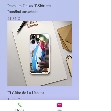
Premium Unisex T-Shirt mit
Rundhalsausschnitt
Prezzo
21,34 €
El Güiro de La Habana
Prezzo
19,99 €
Phone
Email