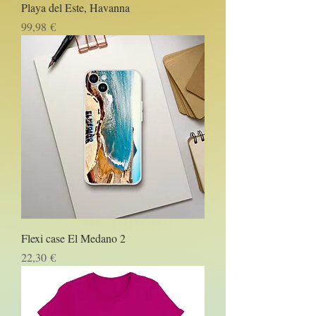
Playa del Este, Havanna
Prezzo
99,98 €
Flexi case El Medano 2
Prezzo
22,30 €